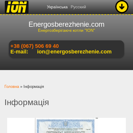
Українська
Русский
Energosberezhenie.com
Енергозберігаючі котли "ION"
+38 (067) 506 69 40
E-mail:
ion@energosberezhenie.com
Ви є тут
Головна
»
Інформація
Інформація