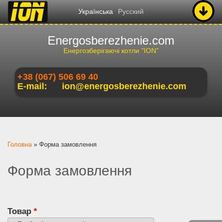
Українська
Русский
Energosberezhenie.com
Енергозберігаючі котли "ION"
+38 (067) 506 69 40
E-mail:
ion@energosberezhenie.com
Ви є тут
Головна
»
Форма замовлення
Форма замовлення
Товар
*