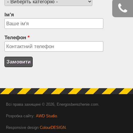
Ім'я
Телефон
*
Всі права захищені © 2026, Energosberezhenie.com.
Розробка сайту:
AWD Studio
.
Responsive design
ColourDESIGN
.