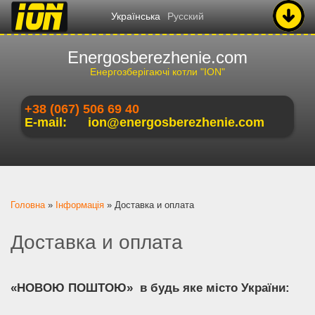
Українська
Русский
Energosberezhenie.com
Енергозберігаючі котли "ION"
+38 (067) 506 69 40
E-mail:
ion@energosberezhenie.com
Ви є тут
Головна
»
Інформація
»
Доставка и оплата
Доставка и оплата
«НОВОЮ ПОШТОЮ» в будь яке місто України: