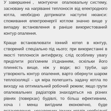
У завершенні , монтуючи опалювальну систему,
засновану на нагріванні теплоносія від електродного
котла, необхідно дотримати наступні нюанси:
споживання електроенергії котлом значно вище у
випадку встановлення в раніше використований
контур опалення.
Краще встановлювати іонний котел в контур,
створений спеціально під нього; при використанні в
якості теплоносія антифризу, слід особливу увагу
приділити роз'ємним з'єднанням, оскільки його
плинність вище, ніж у води; всі труби, що
утворюють контур опалення, варто обернути шаром
теплоізоляції - ця міра полегшить задачу котла по
виходу на оптимальний робочий режим; якщо групи
опалювальних радіаторів знаходяться на різних
рівнях (поверхах) будівлі, то більш ефективним,
хоча і менш вигідним економічно, буде
встановлення незалежних іонних котлів необхідної