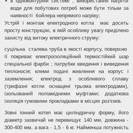
в одноконтурній системі , використання нагрітої
води для побутових потреб може бути тільки за
наявності бойлера непрямого нагріву;
Устрій і монтаж електродного котла має досить
просту конструкцію, в якій особливу увагу приділено
захисту від витоку електричного струму:
суцільна сталева труба в якості корпусу, поверхню
її покриває електроізоляційний термостійкий шар
спеціальної фарби ; патрубки введення і виведення
теплоносія; клеми подачі живлення на корпус і
заземлення; електрод з особливого сплаву
(трифазні котли оснащені трьома електродами),
ізольований поліамідними муфтами; додаткова
ізоляція гумовими прокладками в місцях роз'ємів.
Зовні іонний котел має циліндричну форму, його
діаметр зазвичай не перевищує 140 мм, довжина -
300-400 мм, а вага - 1,5 - 6 кг. Найменша потужність