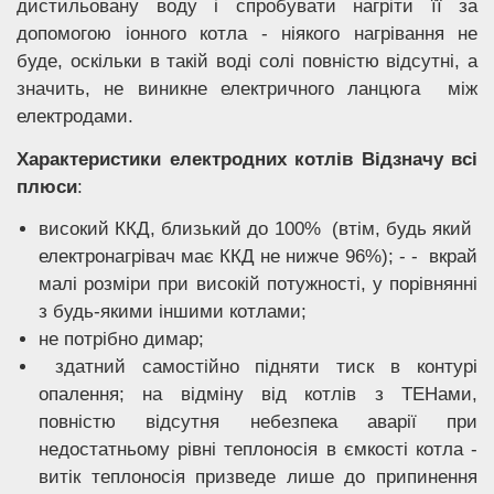
дистильовану воду і спробувати нагріти її за
допомогою іонного котла - ніякого нагрівання не
буде, оскільки в такій воді солі повністю відсутні, а
значить, не виникне електричного ланцюга між
електродами.
Характеристики електродних котлів Відзначу всі
плюси
:
високий ККД, близький до 100% (втім, будь який
електронагрівач має ККД не нижче 96%); - - вкрай
малі розміри при високій потужності, у порівнянні
з будь-якими іншими котлами;
не потрібно димар;
здатний самостійно підняти тиск в контурі
опалення; на відміну від котлів з ТЕНами,
повністю відсутня небезпека аварії при
недостатньому рівні теплоносія в ємкості котла -
витік теплоносія призведе лише до припинення