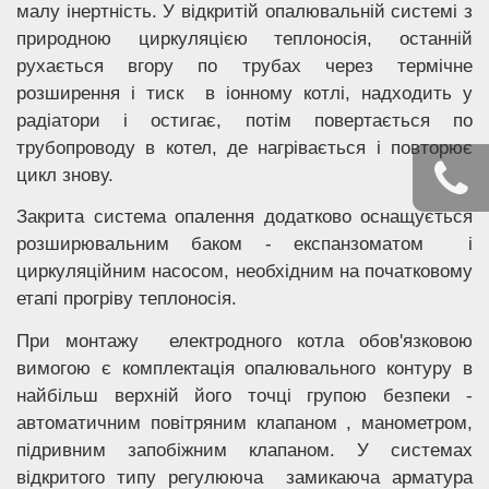
малу інертність. У відкритій опалювальній системі з
природною циркуляцією теплоносія, останній
рухається вгору по трубах через термічне
розширення і тиск в іонному котлі, надходить у
радіатори і остигає, потім повертається по
трубопроводу в котел, де нагрівається і повторює
цикл знову.
Закрита система опалення додатково оснащується
розширювальним баком - експанзоматом і
циркуляційним насосом, необхідним на початковому
етапі прогріву теплоносія.
При монтажу електродного котла обов'язковою
вимогою є комплектація опалювального контуру в
найбільш верхній його точці групою безпеки -
автоматичним повітряним клапаном , манометром,
підривним запобіжним клапаном. У системах
відкритого типу регулююча замикаюча арматура