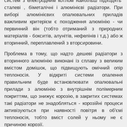
систем з електродним котлом найбільш підходять
сталеві , біметалічні і алюмінієві радіатори. При
виборі алюмінієвих опалювальних приладів
важливим критерієм є походження алюмінію - чи
первинний він (тобто отриманий з природних
матеріалів - бокситів, алунітів, нефелінів і т.д.) або ж
вторинний, переплавлений з вторсировини.
Проблема в тому, що надто дешеві радіатори з
вторинного алюмінію виконані із сплаву з великим
вмістом домішок, що підвищують омічний опір
теплоносія. У відкриті системи опалення
правильним буде встановлювати опалювальні
прилади з алюмінію з внутрішнім полімерним
покриттям, що знижує корозію, в закритих системах
такі радіатори не знадобляться - корозійні процеси
активізуються при наявності повітря в об'ємі
теплоносія, тобто вміст солей у ньому не є
причиною корозії.