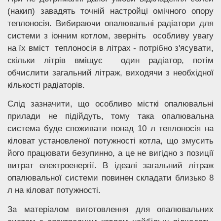
(накип) завадять точній настройці омічного опору
теплоносія. Вибираючи опалювальні радіатори для
системи з іонним котлом, зверніть особливу увагу
на їх вміст теплоносія в літрах - потрібно з'ясувати,
скільки літрів вміщує один радіатор, потім
обчислити загальний літраж, виходячи з необхідної
кількості радіаторів.
Слід зазначити, що особливо місткі опалювальні
прилади не підійдуть, тому така опалювальна
система буде споживати понад 10 л теплоносія на
кіловат установленої потужності котла, що змусить
його працювати безупинно, а це не вигідно з позиції
витрат електроенергії. В ідеалі загальний літраж
опалювальної системи повинен складати близько 8
л на кіловат потужності.
За матеріалом виготовлення для опалювальних