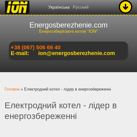
Українська
Русский
Energosberezhenie.com
Енергозберігаючі котли "ION"
+38 (067) 506 69 40
E-mail:
ion@energosberezhenie.com
Ви є тут
Головна
»
Електродний котел - лідер в енергозбереженні
Електродний котел - лідер в
енергозбереженні