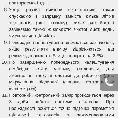
повторюємо, і тд ...
Якщо розчин вийшов пересиченим, також
спускаємо в заправну ємність кілька літрів
теплоносія (вже розчину), видаляємо його і
заміняємо такою ж кількістю чистої дист. води,
зменшуючи щільність.
Попереднє налаштування вважається закінченою,
якщо результати виміру відрізняються, від
рекомендованих в таблиці паспорта, на 2-3%.
По завершенню попереднього налаштування
необхідно злити частину теплоносія, для
зменшення тиску в системі до робочого (див.
маркування підривної клапана, контроль за
манометром).
Повторний, контрольний замір проводиться через
3 доби роботи системи опалення. При
необхідності робиться точна підгонка параметрів
щільності теплоносія з рекомендованими