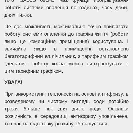
того "SALUS 091FL" має функції програмування
роботи системи опалення по годинах, часу доби,
днях тижня.
Це дає можливість максимально точно прив'язати
роботу системи опалення до графіка життя (роботи
якщо це комерційне приміщення) користувача. І
звичайно якщо в приміщенні встановлено
багатотарифний ел.лічильник, з тарифним графіком
"день-ніч", роботу котла можна синхронізувати з
цим тарифним графіком.
УВАГА!
При використанні теплоносія на основі антифризу, в
розведеному чи чистому вигляді, соди потрібно
трохи більше ніж для дист. води. Оскільки
розчинність в середовищі антифризу уповільнена,
то і час на підготовку розчину збільшується.