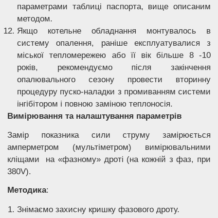
параметрами таблиці паспорта, вище описаним
методом.
Якщо котельне обладнання монтувалось в
систему опалення, раніше експлуатувалися з
міської тепломережею або її вік більше 8 -10
років, рекомендуємо після закінчення
опалювального сезону провести вторинну
процедуру пуско-наладки з промиванням системи
інгібітором і повною заміною теплоносія.
Вимірювання та налаштування параметрів
Замір показника сили струму замірюється
амперметром (мультіметром) вимірювальними
кліщами на «фазному» дроті (на кожній з фаз, при
380V).
Методика
:
Знімаємо захисну кришку фазового дроту.