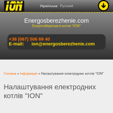
Українська
Русский
Energosberezhenie.com
Енергозберігаючі котли "ION"
+38 (067) 506 69 40
E-mail:
ion@energosberezhenie.com
Ви є тут
Головна
»
Інформація
»
Налаштування електродних котлів "ION"
Налаштування електродних
котлів "ION"