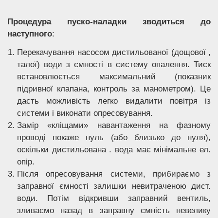
Процедура пуско-наладки зводиться до
наступного
:
Перекачування насосом дистильованої (дощової ,
талої) води з ємності в систему опалення. Тиск
встановлюється максимальний (показник
підривної клапана, контроль за манометром). Це
дасть можливість легко видалити повітря із
системи і виконати опресовування.
Замір «кліщами» навантаження на фазному
проводі покаже нуль (або близько до нуля),
оскільки дистильована . вода має мінімальне ел.
опір.
Після опресовування системи, прибираємо з
заправної ємності залишки невитраченою дист.
води. Потім відкривши заправний вентиль,
зливаємо назад в заправну ємність невелику