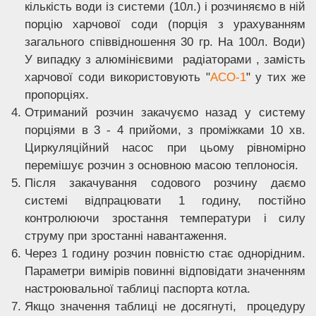
кількість води із системи (10л.) і розчиняємо в ній
порцію харчової соди (порція з урахуванням
загального співвідношення 30 гр. На 100л. Води)
У випадку з алюмінієвими радіаторами , замість
харчової соди використовують "
АСО-1
" у тих же
пропорціях.
Отриманий розчин закачуємо назад у систему
порціями в 3 - 4 прийоми, з проміжками 10 хв.
Циркуляційний насос при цьому рівномірно
перемішує розчин з основною масою теплоносія.
Після закачування содового розчину даємо
системі відпрацювати 1 годину, постійно
контролюючи зростання температури і силу
струму при зростанні навантаження.
Через 1 годину розчин повністю стає однорідним.
Параметри вимірів повинні відповідати значенням
настроювальної таблиці паспорта котла.
Якщо значення таблиці не досягнуті, процедуру