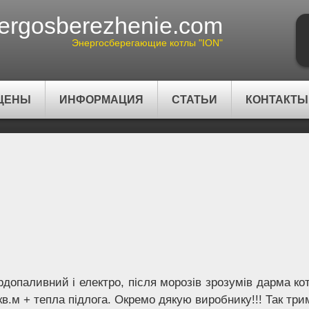
ergosberezhenie.com
Энергосберегающие котлы "ION"
ЦЕНЫ
ИНФОРМАЦИЯ
СТАТЬИ
КОНТАКТЫ
рдопаливний і електро, після морозів зрозумів дарма к
кв.м + тепла підлога. Окремо дякую виробнику!!! Так три