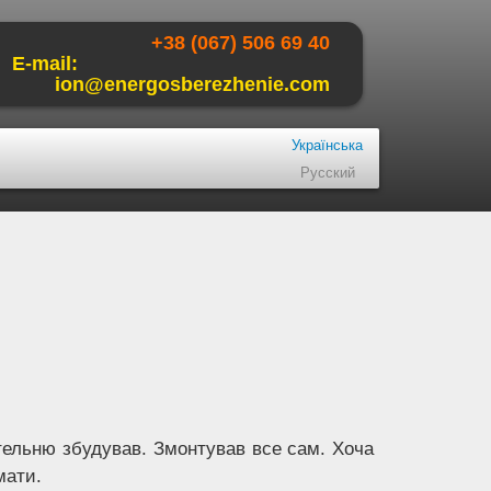
+38 (067) 506 69 40
E-mail:
ion@energosberezhenie.com
Українська
Русский
отельню збудував. Змонтував все сам. Хоча
мати.