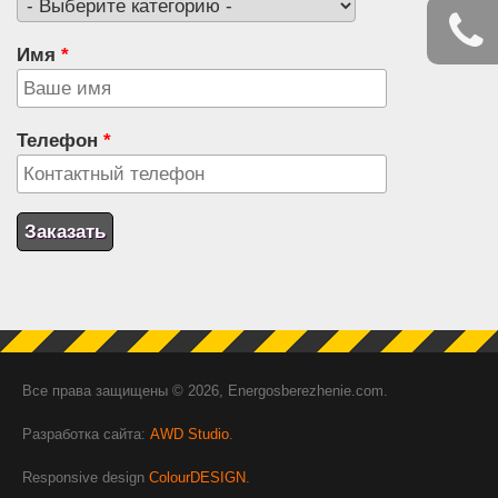
Имя
*
Телефон
*
Все права защищены © 2026, Energosberezhenie.com.
Разработка сайта:
AWD Studio
.
Responsive design
ColourDESIGN
.